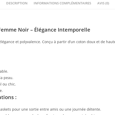
DESCRIPTION
INFORMATIONS COMPLÉMENTAIRES
AVIS (0)
 Femme Noir – Élégance Intemporelle
, élégance et polyvalence. Conçu à partir d’un coton doux et de haute
able.
la peau.
l ou chic.
e.
ations :
baskets pour une sortie entre amis ou une journée détente.