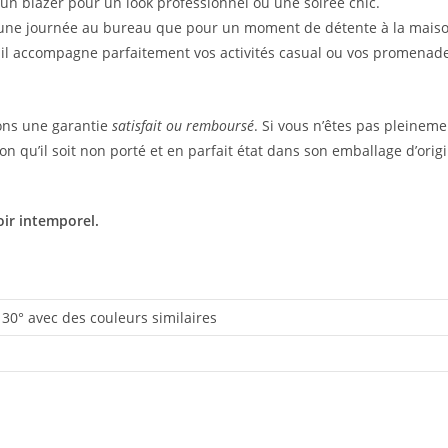
un blazer pour un look professionnel ou une soirée chic.
ur une journée au bureau que pour un moment de détente à la mais
 il accompagne parfaitement vos activités casual ou vos promenad
rons une garantie
satisfait ou remboursé
. Si vous n’êtes pas pleineme
n qu’il soit non porté et en parfait état dans son emballage d’origi
oir intemporel.
30° avec des couleurs similaires